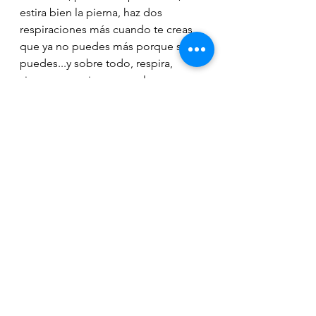
estira bien la pierna, haz dos 
respiraciones más cuando te creas 
que ya no puedes más porque si 
puedes...y sobre todo, respira, 
siempre, respira porque la 
respiración todo lo aclara, todo lo 
calma.
Y yo hablo de mí, de mis 
circunstancias y mi vivencia que 
afortunadamente se va solventando 
bien. Cada uno tiene su recorrido y 
para cada uno sus traspiés serán 
más graves o menos graves. 
Releo lo escrito y a veces parece 
inconexo pero no lo es. Está escrito 
con la intención de plasmar tanto 