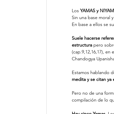
Los 
YAMAS y NIYAMAS
Sin una base moral 
En base a ellos se su
Suele hacerse referen
estructura
 pero sobr
(cap.9,12,16,17), en 
Chandogya Upanisha
Estamos hablando d
medita y se citan ya 
Pero no de una forma
compilación de lo que
Hay cinco Yamas
. Lo