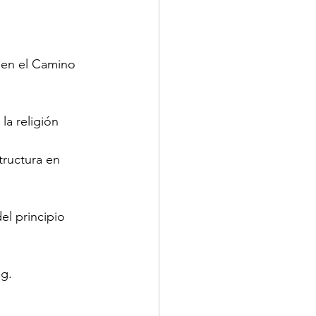
 en el Camino 
a religión 
tructura en 
el principio 
g. 