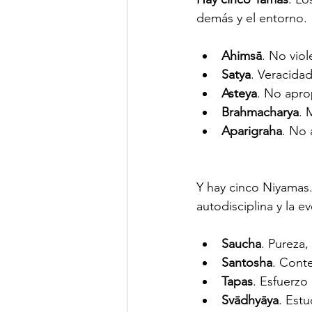
demás y el entorno.
Ahimsā
. No viol
Satya
. Veracida
Asteya
. No apro
Brahmacharya
. 
Aparigraha
. No
Y hay cinco Niyamas.
autodisciplina y la ev
Saucha
. Pureza,
Santosha
. Cont
Tapas
. Esfuerzo
Svādhyāya
. Estu