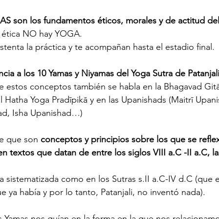
 son los fundamentos éticos, morales y de actitud d
y ética NO hay YOGA.
stenta la práctica y te acompañan hasta el estadio final.
cia a los 10 Yamas y Niyamas del Yoga Sutra de Patanjali
e estos conceptos también se habla en la Bhagavad Gitā
el Hatha Yoga Pradīpikā y en las Upanishads (Maitrī Upani
d, Isha Upanishad…)
e que son 
conceptos y principios sobre los que se reflex
en textos que datan de entre los siglos VIII a.C -II a.C, 
 sistematizada como en los Sutras s.II a.C-IV d.C (que 
 ya había y por lo tanto, Patanjali, no inventó nada).
s Yamas nos guían en la forma en la que nos relacionamo