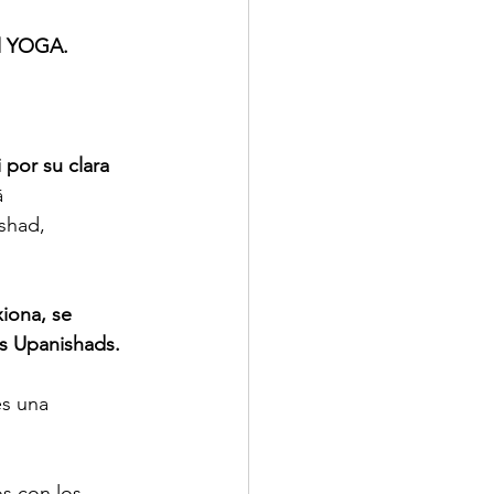
el YOGA.
 por su clara 
 
shad, 
iona, se 
las Upanishads.
es una 
s con los 