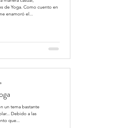
na manera casual,
es de Yoga. Como cuento en
me enamoró el...
a
Yoga
on un tema bastante
ar... Debido a las
nto que...