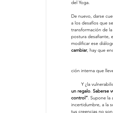
del Yoga.
De nuevo, darse cuen
a los desafíos que s
transformación de la 
postura desafiante, 
modificar ese diálogo
cambiar
, hay que en
ción interna que llev
	Y ¿la vulnerabil
un regalo
. 
Saberse v
control”
. Supone la 
incertidumbre, a la so
tus creencias no so