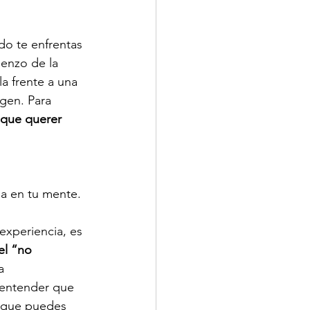
do te enfrentas 
ienzo de la 
a frente a una 
gen. Para 
 que querer 
da en tu mente. 
experiencia, es 
el “no 
a 
 entender que 
 que puedes 