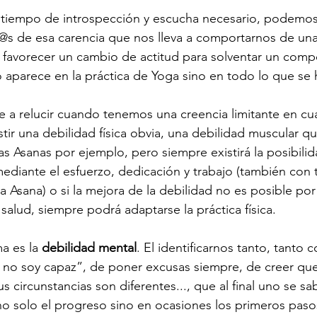
l tiempo de introspección y escucha necesario, podemos
s de esa carencia que nos lleva a comportarnos de un
y favorecer un cambio de actitud para solventar un com
 aparece en la práctica de Yoga sino en todo lo que se h
le a relucir cuando tenemos una creencia limitante en cu
stir una debilidad física obvia, una debilidad muscular q
tas Asanas por ejemplo, pero siempre existirá la posibili
mediante el esfuerzo, dedicación y trabajo (también con 
 Asana) o si la mejora de la debilidad no es posible por
alud, siempre podrá adaptarse la práctica física. 
a es la 
debilidad mental
. El identificarnos tanto, tanto 
 no soy capaz”, de poner excusas siempre, de creer que
 circunstancias son diferentes..., que al final uno se sab
o solo el progreso sino en ocasiones los primeros paso