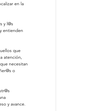
alizar en la 
s y l@s 
y entienden 
uellos que 
a atención, 
 que necesitan 
añer@s o 
str@s 
una 
eso y avance. 