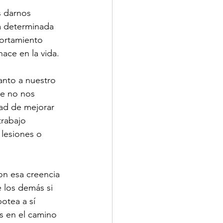
 darnos 
a determinada 
portamiento 
ace en la vida. 
anto a nuestro 
ue no nos 
dad de mejorar 
trabajo 
 lesiones o 
con esa creencia 
 los demás si 
otea a sí 
s en el camino 