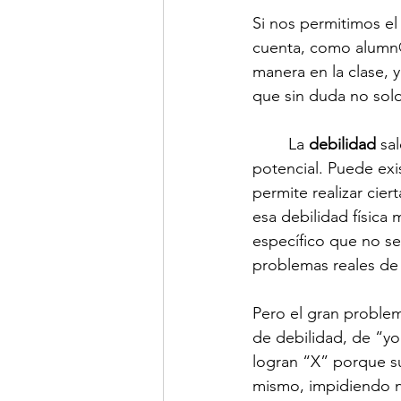
Si nos permitimos e
cuenta, como alumn@
manera en la clase, 
que sin duda no solo
	La 
debilidad
 sa
potencial. Puede exi
permite realizar cier
esa debilidad física 
específico que no sea
problemas reales de s
Pero el gran problem
de debilidad, de “yo
logran “X” porque sus
mismo, impidiendo n