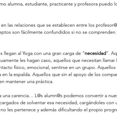
mo alumna, estudiante, practicante y profesora puedo loc
, en las relaciones que se establecen entre los profesor@
ptos son fácilmente confundidos si no se comprenden 
 llegan al Yoga con una gran carga de “
necesidad
”. Aq
uamente les hagan caso, aquellos que necesitan llamar l
tacto físico, emocional, sentirse en un grupo. Aquellos
a en la espalda. Aquellos que sin el apoyo de los comp
n mantener una práctica. 
ca una carencia… L@s alumn@s podemos convertir a nue
ncargados de solventar esa necesidad, cargándoles con 
no les pertenece y además dificultando el propio progr