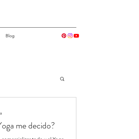
Blog
ra
 Yoga me decido?