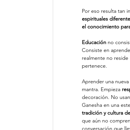
Por eso resulta tan i
espirituales diferente
el conocimiento para
Educación
 no consis
Consiste en aprender
realmente no reside 
pertenece.  
Aprender una nueva 
mantra. Empieza 
res
decoración. No usa
Ganesha en una ester
tradición y cultura d
que aún no comprend
conversación que lle