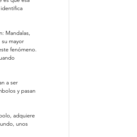
e es que esa 
dentifica 
: Mandalas, 
n su mayor 
este fenómeno. 
cuando 
n a ser 
mbolos y pasan 
bolo, adquiere 
mundo, unos 