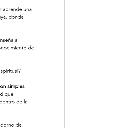
n aprende una 
uya, donde 
enseña a 
onocimiento de 
piritual?
son simples 
ad que 
entro de la 
adorno de 