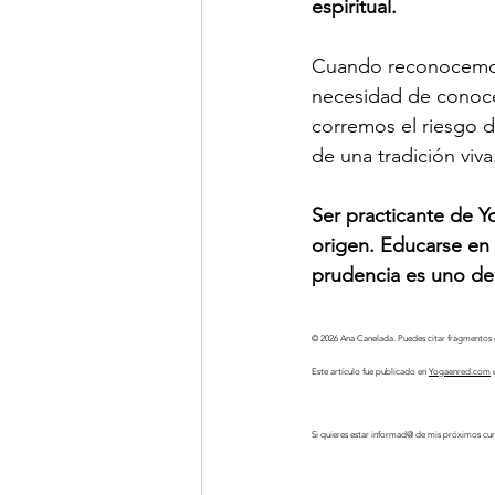
espiritual.
Cuando reconocemos 
necesidad de conoce
corremos el riesgo 
de una tradición viva
Ser practicante de Y
origen. Educarse en 
prudencia es uno de 
© 2026 Ana Canelada. Puedes citar fragmentos d
Este artículo fue publicado en 
Yogaenred.com
 
Si quieres estar informad@ de mis próximos cur