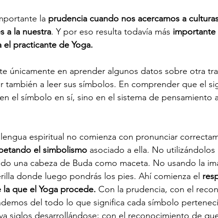
mportante la 
prudencia cuando nos acercamos a culturas
s a la nuestra
. Y por eso resulta todavía más 
importante 
 el practicante de Yoga.
te únicamente en aprender algunos datos sobre otra tra
 también a leer sus símbolos. En comprender que el sig
en el símbolo en sí, sino en el sistema de pensamiento a
lengua espiritual no comienza con pronunciar correcta
petando el simbolismo
 asociado a ella. No utilizándolo
ndo una cabeza de Buda como maceta. No usando la im
illa donde luego pondrás los pies. Ahí comienza el 
resp
e la que el Yoga procede. 
Con la prudencia, con el reco
emos del todo lo que significa cada símbolo perteneci
va siglos desarrollándose; con el reconocimiento de qu