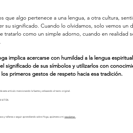
que algo pertenece a una lengua, a otra cultura, senti
r su significado. Cuando lo olvidamos, solo vemos un d
de tratarlo como un simple adorno, cuando en realidad 
.
oga implica acercarse con humildad a la lengua espiritual
el significado de sus símbolos y utilizarlos con conocimi
los primeros gestos de respeto hacia esa tradición.
e este artículo mencionando la fuente y enlazando al texto original.
el 6/7/26.
sos y talleres o seguir aprendiendo sobre Yoga, apúntate a mi 
newsletter 
.