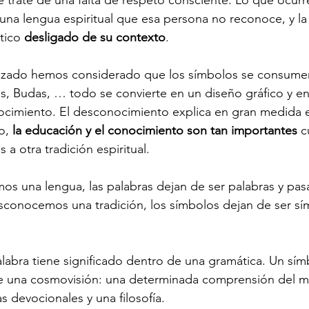
trate de una falta de respeto consciente. Lo que ocurr
na lengua espiritual que esa persona no reconoce, y la i
tico 
desligado de su contexto
.
izado hemos considerado que los símbolos se consumen
s, Budas, … todo se convierte en un diseño gráfico y e
ocimiento. El desconocimiento explica en gran medida 
o, 
la educación y el conocimiento son tan importantes
 
a otra tradición espiritual.
 una lengua, las palabras dejan de ser palabras y pasa
conocemos una tradición, los símbolos dejan de ser sí
labra tiene significado dentro de una gramática. Un sím
de una cosmovisión: una determinada comprensión del 
as devocionales y una filosofía.