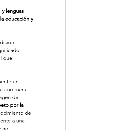
 y lenguas 
la educación y 
dición. 
nificado 
l que 
mente un 
s como mera 
agen de 
eto por la 
nocimiento de 
ente a una 
e no 