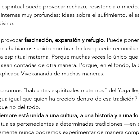
espiritual puede provocar rechazo, resistencia o miedo
nternas muy profundas: ideas sobre el sufrimiento, el sacr
divino.
 provocar 
fascinación, expansión y refugio
. Puede poner
nca habíamos sabido nombrar. Incluso puede reconciliar
a espiritual materna. Porque muchas veces lo único que
 sean contadas de otra manera. Porque, en el fondo, la
xplicaba Vivekananda de muchas maneras.
 somos “hablantes espirituales maternos” del Yoga lleg
ua igual que quien ha crecido dentro de esa tradición?
que no del todo.
empre está unida a una cultura, a una historia y a una for
tuales pertenecientes a determinadas tradiciones —en e
emente nunca podremos experimentar de manera comp