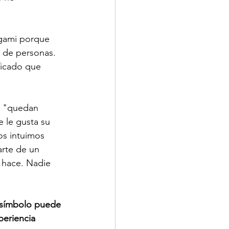
igami porque 
 de personas. 
ficado que 
e "quedan 
 le gusta su 
os intuimos 
rte de un 
 hace. Nadie 
símbolo puede 
periencia 